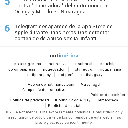
contra "la dictadura" del matrimonio de
Ortega y Murillo en Nicaragua
Telegram desaparece de la App Store de
Apple durante unas horas tras detectar
contenido de abuso sexual infantil
noti
mérica
notici
argentina
noti
bolivia
noti
brasil
noti
chile
colombia
press
noti
ecuador
noti
méxico
noti
panama
noti
paraguay
noti
perú
noti
uruguay
Acerca de notimerica.com
Aviso legal
Cumplimiento normativo
Política de cookies
Política de privacidad
Kiosko Google Play
Hemeroteca
Publicidad estatal
© 2026 Notimérica.
Está expresamente prohibida la redistribución y
la redifusión de todo o parte de los contenidos de esta web sin su
previo y expreso consentimiento.