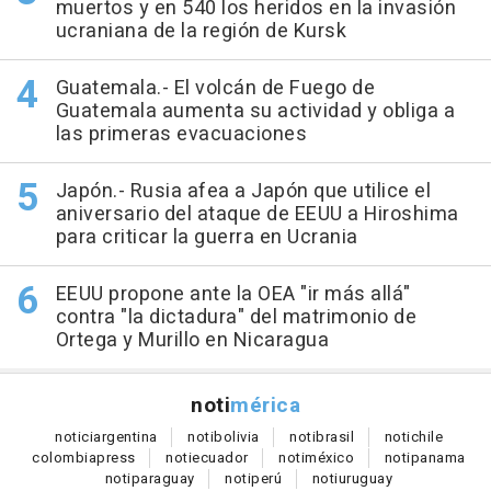
muertos y en 540 los heridos en la invasión
ucraniana de la región de Kursk
Guatemala.- El volcán de Fuego de
Guatemala aumenta su actividad y obliga a
las primeras evacuaciones
Japón.- Rusia afea a Japón que utilice el
aniversario del ataque de EEUU a Hiroshima
para criticar la guerra en Ucrania
EEUU propone ante la OEA "ir más allá"
contra "la dictadura" del matrimonio de
Ortega y Murillo en Nicaragua
noti
mérica
notici
argentina
noti
bolivia
noti
brasil
noti
chile
colombia
press
noti
ecuador
noti
méxico
noti
panama
noti
paraguay
noti
perú
noti
uruguay