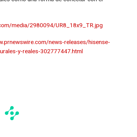
e.com/media/2980094/UR8_18x9_TR.jpg
w.prnewswire.com/news-releases/hisense-
turales-y-reales-302777447.html