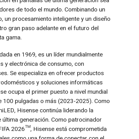
ción en pantallas de última generación sea
idores de todo el mundo. Combinando un
 un procesamiento inteligente y un diseño
tro gran paso adelante en el futuro del
lta gama.
dada en 1969, es un líder mundialmente
s y electrónica de consumo, con
es. Se especializa en ofrecer productos
ctrodomésticos y soluciones informáticas
se ocupa el primer puesto a nivel mundial
 de 100 pulgadas o más (2023-2025). Como
niLED, Hisense continúa liderando la
e última generación. Como patrocinador
la FIFA 2026™, Hisense está comprometida
bales como una forma de conectar con el