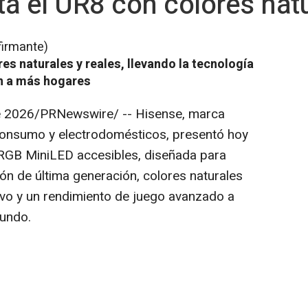
a el UR8 con colores natu
firmante)
es naturales y reales, llevando la tecnología
n a más hogares
e 2026
/PRNewswire/ --
Hisense, marca
 consumo y electrodomésticos, presentó hoy
s RGB MiniLED accesibles, diseñada para
ión de última generación, colores naturales
sivo y un rendimiento de juego avanzado a
undo.