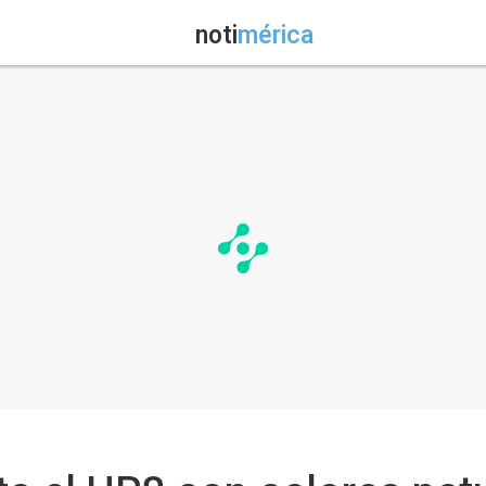
noti
mérica