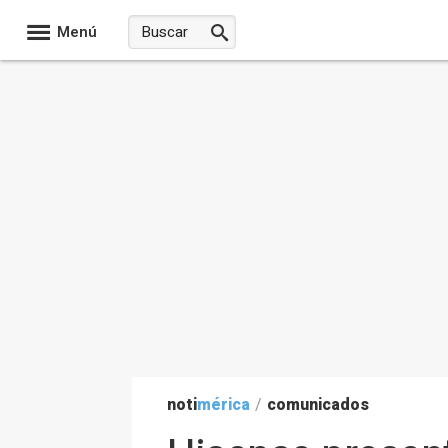
Menú
noti
mérica
/
comunicados