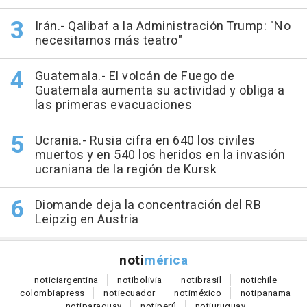
Irán.- Qalibaf a la Administración Trump: "No
necesitamos más teatro"
Guatemala.- El volcán de Fuego de
Guatemala aumenta su actividad y obliga a
las primeras evacuaciones
Ucrania.- Rusia cifra en 640 los civiles
muertos y en 540 los heridos en la invasión
ucraniana de la región de Kursk
Diomande deja la concentración del RB
Leipzig en Austria
noti
mérica
notici
argentina
noti
bolivia
noti
brasil
noti
chile
colombia
press
noti
ecuador
noti
méxico
noti
panama
noti
paraguay
noti
perú
noti
uruguay