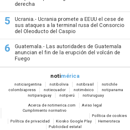
derecha
Ucrania.- Ucrania promete a EEUU el cese de
sus ataques a la terminal rusa del Consorcio
del Oleoducto del Caspio
Guatemala.- Las autoridades de Guatemala
anuncian el fin de la erupción del volcán de
Fuego
noti
mérica
notici
argentina
noti
bolivia
noti
brasil
noti
chile
colombia
press
noti
ecuador
noti
méxico
noti
panama
noti
paraguay
noti
perú
noti
uruguay
Acerca de notimerica.com
Aviso legal
Cumplimiento normativo
Política de cookies
Política de privacidad
Kiosko Google Play
Hemeroteca
Publicidad estatal