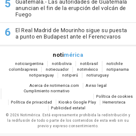
Guatemala.- Las autoridades de Guatemala
anuncian el fin de la erupción del volcán de
Fuego
El Real Madrid de Mourinho sigue su puesta
a punto en Budapest ante el Ferencvaros
noti
mérica
notici
argentina
noti
bolivia
noti
brasil
noti
chile
colombia
press
noti
ecuador
noti
méxico
noti
panama
noti
paraguay
noti
perú
noti
uruguay
Acerca de notimerica.com
Aviso legal
Cumplimiento normativo
Política de cookies
Política de privacidad
Kiosko Google Play
Hemeroteca
Publicidad estatal
© 2026 Notimérica.
Está expresamente prohibida la redistribución y
la redifusión de todo o parte de los contenidos de esta web sin su
previo y expreso consentimiento.