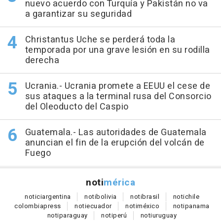
nuevo acuerdo con Turquía y Pakistán no va
a garantizar su seguridad
Christantus Uche se perderá toda la
temporada por una grave lesión en su rodilla
derecha
Ucrania.- Ucrania promete a EEUU el cese de
sus ataques a la terminal rusa del Consorcio
del Oleoducto del Caspio
Guatemala.- Las autoridades de Guatemala
anuncian el fin de la erupción del volcán de
Fuego
noti
mérica
notici
argentina
noti
bolivia
noti
brasil
noti
chile
colombia
press
noti
ecuador
noti
méxico
noti
panama
noti
paraguay
noti
perú
noti
uruguay