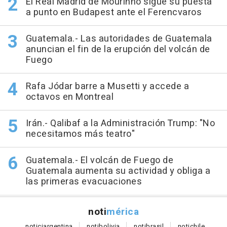
El Real Madrid de Mourinho sigue su puesta
a punto en Budapest ante el Ferencvaros
Guatemala.- Las autoridades de Guatemala
anuncian el fin de la erupción del volcán de
Fuego
Rafa Jódar barre a Musetti y accede a
octavos en Montreal
Irán.- Qalibaf a la Administración Trump: "No
necesitamos más teatro"
Guatemala.- El volcán de Fuego de
Guatemala aumenta su actividad y obliga a
las primeras evacuaciones
noti
mérica
notici
argentina
noti
bolivia
noti
brasil
noti
chile