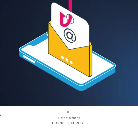
Hornetsecurity
- HORNETSECURITY