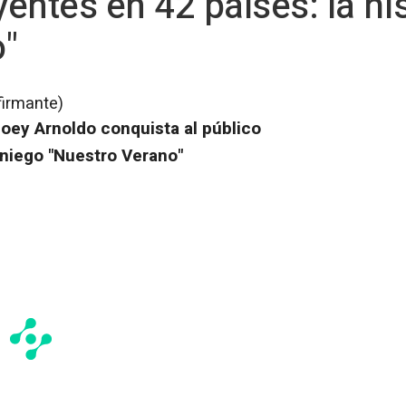
yentes en 42 países: la hi
o"
firmante)
Joey Arnoldo conquista al público
aniego "Nuestro Verano"