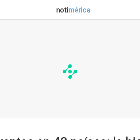
noti
mérica