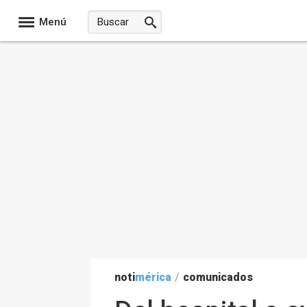
Menú
noti
mérica
/
comunicados