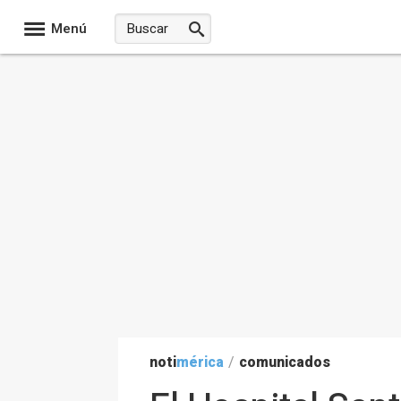
Menú
noti
mérica
/
comunicados