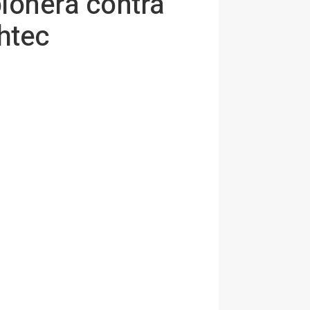
pionera contra
ghtec