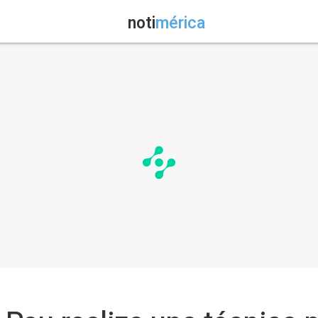
noti
mérica