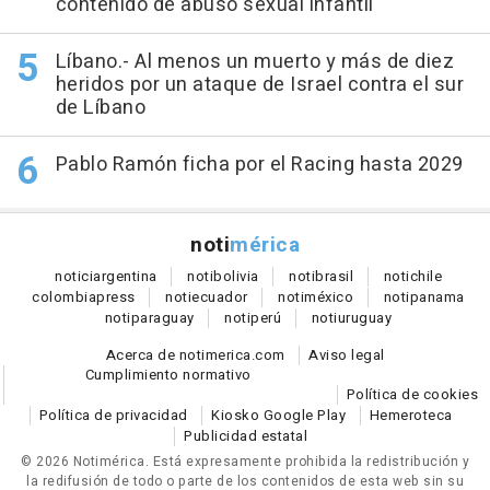
contenido de abuso sexual infantil
Líbano.- Al menos un muerto y más de diez
heridos por un ataque de Israel contra el sur
de Líbano
Pablo Ramón ficha por el Racing hasta 2029
noti
mérica
notici
argentina
noti
bolivia
noti
brasil
noti
chile
colombia
press
noti
ecuador
noti
méxico
noti
panama
noti
paraguay
noti
perú
noti
uruguay
Acerca de notimerica.com
Aviso legal
Cumplimiento normativo
Política de cookies
Política de privacidad
Kiosko Google Play
Hemeroteca
Publicidad estatal
© 2026 Notimérica.
Está expresamente prohibida la redistribución y
la redifusión de todo o parte de los contenidos de esta web sin su