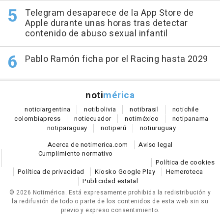
Telegram desaparece de la App Store de
Apple durante unas horas tras detectar
contenido de abuso sexual infantil
Pablo Ramón ficha por el Racing hasta 2029
noti
mérica
notici
argentina
noti
bolivia
noti
brasil
noti
chile
colombia
press
noti
ecuador
noti
méxico
noti
panama
noti
paraguay
noti
perú
noti
uruguay
Acerca de notimerica.com
Aviso legal
Cumplimiento normativo
Política de cookies
Política de privacidad
Kiosko Google Play
Hemeroteca
Publicidad estatal
© 2026 Notimérica.
Está expresamente prohibida la redistribución y
la redifusión de todo o parte de los contenidos de esta web sin su
previo y expreso consentimiento.