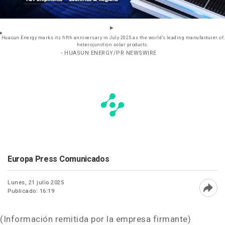
Huasun Energy marks its fifth anniversary in July 2025 as the world’s leading manufacturer of
heterojunction solar products.
- HUASUN ENERGY/PR NEWSWIRE
Europa Press Comunicados
Lunes, 21 julio 2025
Publicado: 16:19
Abri
(Información remitida por la empresa firmante)