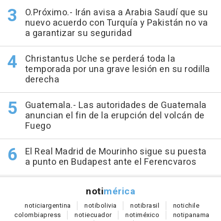
O.Próximo.- Irán avisa a Arabia Saudí que su
nuevo acuerdo con Turquía y Pakistán no va
a garantizar su seguridad
Christantus Uche se perderá toda la
temporada por una grave lesión en su rodilla
derecha
Guatemala.- Las autoridades de Guatemala
anuncian el fin de la erupción del volcán de
Fuego
El Real Madrid de Mourinho sigue su puesta
a punto en Budapest ante el Ferencvaros
noti
mérica
notici
argentina
noti
bolivia
noti
brasil
noti
chile
colombia
press
noti
ecuador
noti
méxico
noti
panama