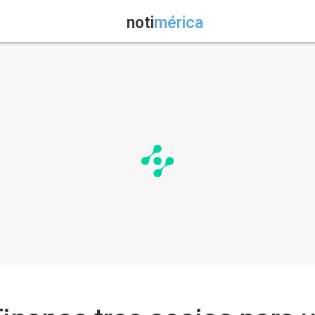
noti
mérica