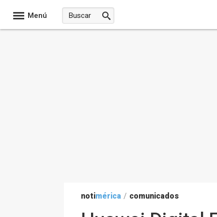
Menú
noti
mérica
/
comunicados