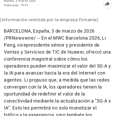
Martes, 3 marzo 2026
Publicado: 19:47
Abri
(Información remitida por la empresa firmante)
BARCELONA, España
,
3 de marzo de 2026
/PRNewswire/ -- En el MWC Barcelona 2026, Li
Peng, vicepresidente sénior y presidente de
Ventas y Servicios de TIC de Huawei, ofreció una
conferencia magistral sobre cómo los
operadores pueden maximizar el valor del 5G-A y
la IA para avanzar hacia la era del Internet con
agentes. Li propuso que, a medida que las redes
convergen con la IA, los operadores tienen la
oportunidad de redefinir el valor de la
conectividad mediante la actualización a "5G-A x
IA". Esto les permitirá no solo monetizar el
tráfico y la experiencia, sino también los