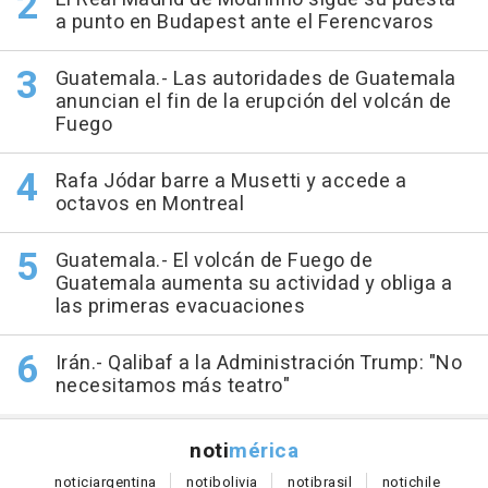
a punto en Budapest ante el Ferencvaros
Guatemala.- Las autoridades de Guatemala
anuncian el fin de la erupción del volcán de
Fuego
Rafa Jódar barre a Musetti y accede a
octavos en Montreal
Guatemala.- El volcán de Fuego de
Guatemala aumenta su actividad y obliga a
las primeras evacuaciones
Irán.- Qalibaf a la Administración Trump: "No
necesitamos más teatro"
noti
mérica
notici
argentina
noti
bolivia
noti
brasil
noti
chile