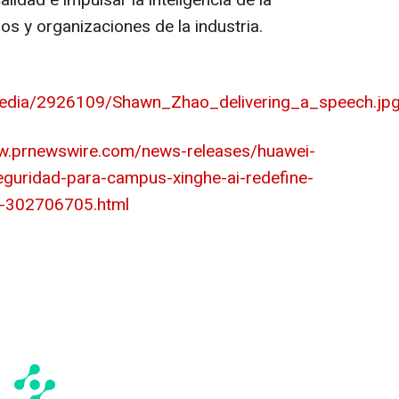
idad e impulsar la inteligencia de la
cios y organizaciones de la industria.
edia/2926109/Shawn_Zhao_delivering_a_speech.jp
ww.prnewswire.com/news-releases/huawei-
seguridad-para-campus-xinghe-ai-redefine-
a-302706705.html