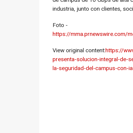
de campus de 10 Gbps de alta cal
industria, junto con clientes, so
Foto -
https://mma.prnewswire.com/m
View original content:
https://w
presenta-solucion-integral-de-
la-seguridad-del-campus-con-i