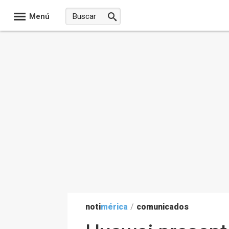
Menú
noti
mérica
/
comunicados