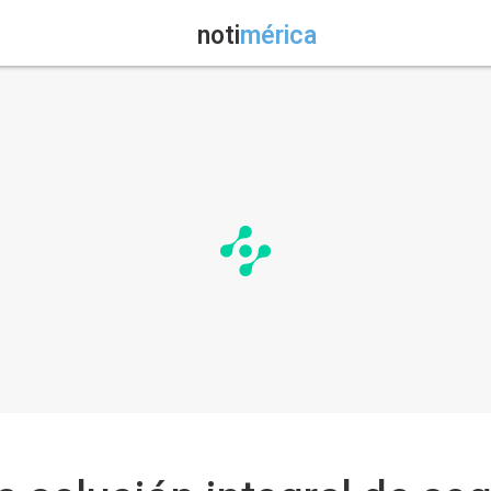
noti
mérica