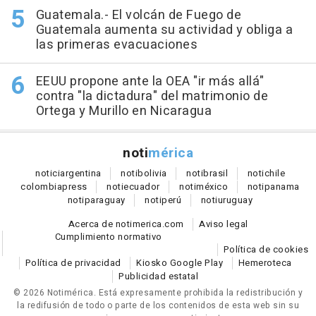
Guatemala.- El volcán de Fuego de
Guatemala aumenta su actividad y obliga a
las primeras evacuaciones
EEUU propone ante la OEA "ir más allá"
contra "la dictadura" del matrimonio de
Ortega y Murillo en Nicaragua
noti
mérica
notici
argentina
noti
bolivia
noti
brasil
noti
chile
colombia
press
noti
ecuador
noti
méxico
noti
panama
noti
paraguay
noti
perú
noti
uruguay
Acerca de notimerica.com
Aviso legal
Cumplimiento normativo
Política de cookies
Política de privacidad
Kiosko Google Play
Hemeroteca
Publicidad estatal
© 2026 Notimérica.
Está expresamente prohibida la redistribución y
la redifusión de todo o parte de los contenidos de esta web sin su