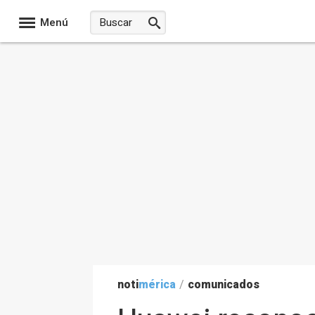
Menú
noti
mérica
/
comunicados