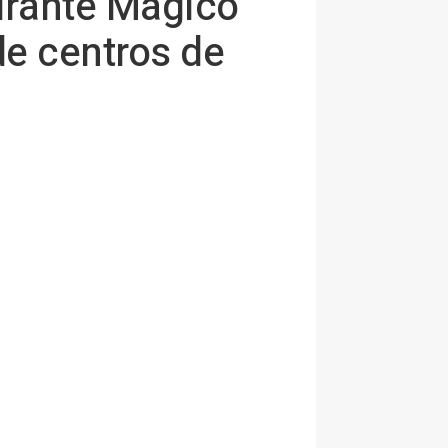
drante Mágico
e centros de