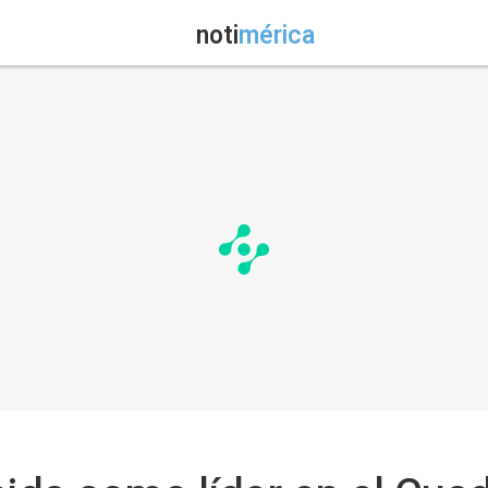
noti
mérica