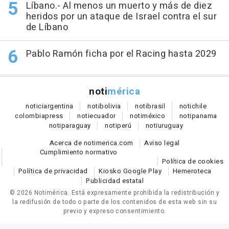
Líbano.- Al menos un muerto y más de diez
heridos por un ataque de Israel contra el sur
de Líbano
Pablo Ramón ficha por el Racing hasta 2029
noti
mérica
notici
argentina
noti
bolivia
noti
brasil
noti
chile
colombia
press
noti
ecuador
noti
méxico
noti
panama
noti
paraguay
noti
perú
noti
uruguay
Acerca de notimerica.com
Aviso legal
Cumplimiento normativo
Política de cookies
Política de privacidad
Kiosko Google Play
Hemeroteca
Publicidad estatal
© 2026 Notimérica.
Está expresamente prohibida la redistribución y
la redifusión de todo o parte de los contenidos de esta web sin su
previo y expreso consentimiento.