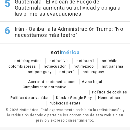
Guatemala.- El volcán de Fuego de
Guatemala aumenta su actividad y obliga a
las primeras evacuaciones
Irán.- Qalibaf a la Administración Trump: "No
necesitamos más teatro"
noti
mérica
notici
argentina
noti
bolivia
noti
brasil
noti
chile
colombia
press
noti
ecuador
noti
méxico
noti
panama
noti
paraguay
noti
perú
noti
uruguay
Acerca de notimerica.com
Aviso legal
Cumplimiento normativo
Política de cookies
Política de privacidad
Kiosko Google Play
Hemeroteca
Publicidad estatal
© 2026 Notimérica.
Está expresamente prohibida la redistribución y
la redifusión de todo o parte de los contenidos de esta web sin su
previo y expreso consentimiento.