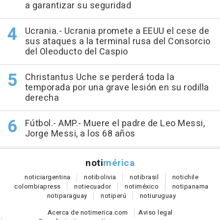
a garantizar su seguridad
Ucrania.- Ucrania promete a EEUU el cese de
sus ataques a la terminal rusa del Consorcio
del Oleoducto del Caspio
Christantus Uche se perderá toda la
temporada por una grave lesión en su rodilla
derecha
Fútbol.- AMP.- Muere el padre de Leo Messi,
Jorge Messi, a los 68 años
noti
mérica
notici
argentina
noti
bolivia
noti
brasil
noti
chile
colombia
press
noti
ecuador
noti
méxico
noti
panama
noti
paraguay
noti
perú
noti
uruguay
Acerca de notimerica.com
Aviso legal