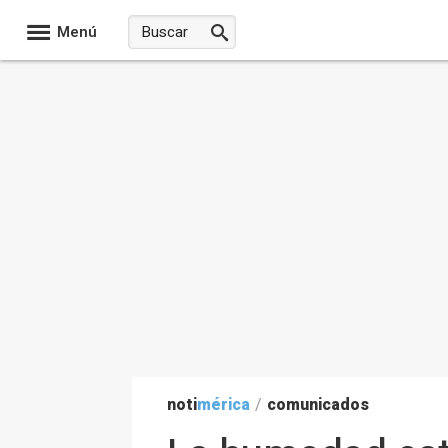
Menú
noti
mérica
/
comunicados