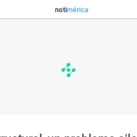
noti
mérica