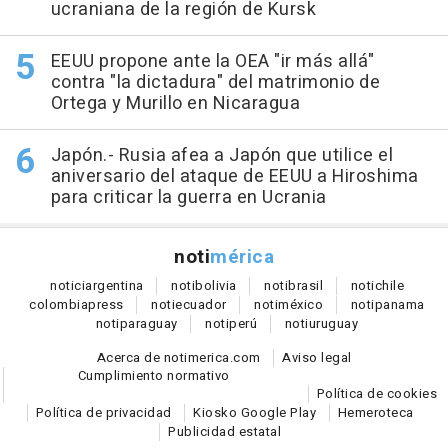
ucraniana de la región de Kursk
EEUU propone ante la OEA "ir más allá"
contra "la dictadura" del matrimonio de
Ortega y Murillo en Nicaragua
Japón.- Rusia afea a Japón que utilice el
aniversario del ataque de EEUU a Hiroshima
para criticar la guerra en Ucrania
noti
mérica
notici
argentina
noti
bolivia
noti
brasil
noti
chile
colombia
press
noti
ecuador
noti
méxico
noti
panama
noti
paraguay
noti
perú
noti
uruguay
Acerca de notimerica.com
Aviso legal
Cumplimiento normativo
Política de cookies
Política de privacidad
Kiosko Google Play
Hemeroteca
Publicidad estatal