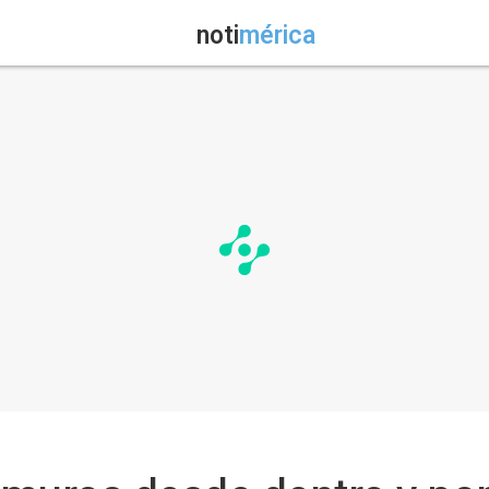
noti
mérica