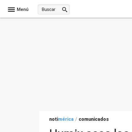
Menú
noti
mérica
/
comunicados