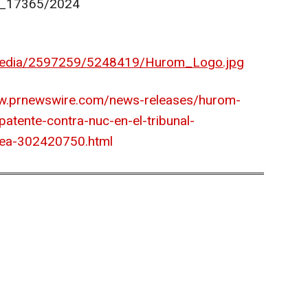
_17365/2024
media/2597259/5248419/Hurom_Logo.jpg
ww.prnewswire.com/news-releases/hurom-
atente-contra-nuc-en-el-tribunal-
pea-302420750.html