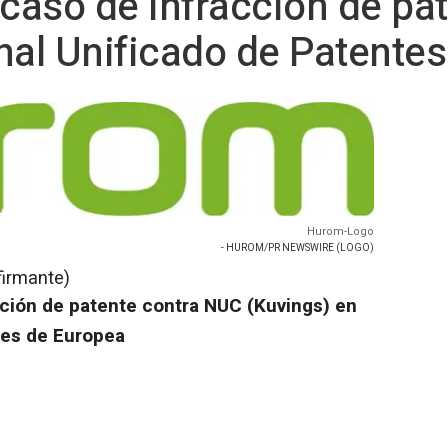
aso de infracción de pat
nal Unificado de Patente
Hurom-Logo
- HUROM/PR NEWSWIRE (LOGO)
firmante)
ción de patente contra NUC (Kuvings) en
tes de Europea