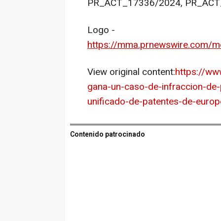
PR_ACT_17336/2024, PR_ACT
Logo -
https://mma.prnewswire.com/
View original content:
https://w
gana-un-caso-de-infraccion-de-p
unificado-de-patentes-de-euro
Contenido patrocinado