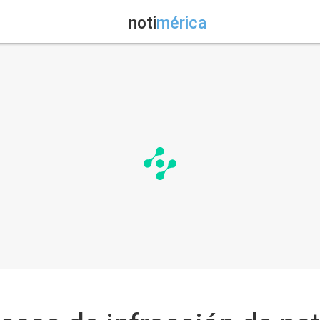
noti
mérica