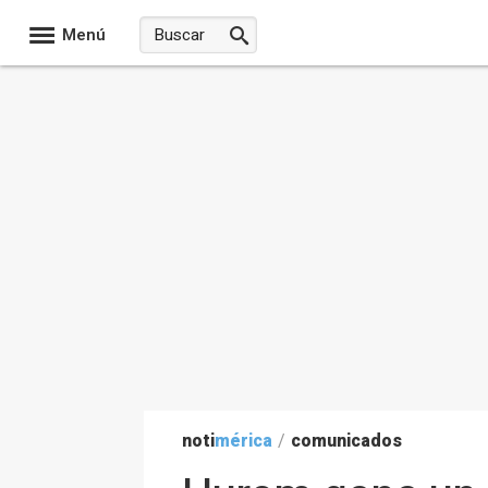
Menú
noti
mérica
/
comunicados