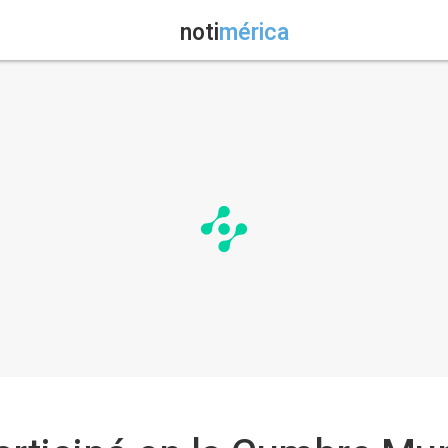
noti
mérica