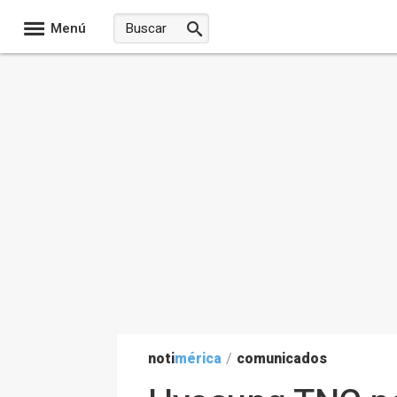
Menú
noti
mérica
/
comunicados