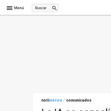
Menú
noti
mérica
/
comunicados