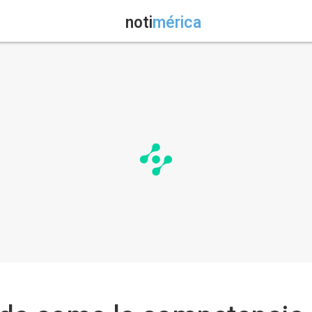
noti
mérica