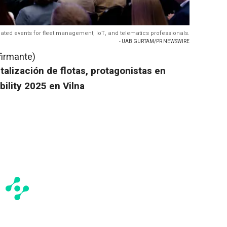
lated events for fleet management, IoT, and telematics professionals.
- UAB GURTAM/PR NEWSWIRE
firmante)
gitalización de flotas, protagonistas en
lity 2025 en Vilna