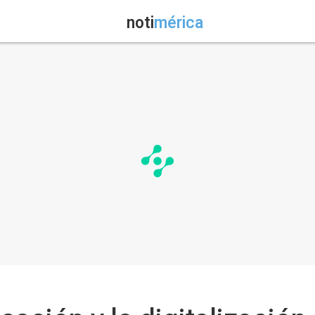
noti
mérica