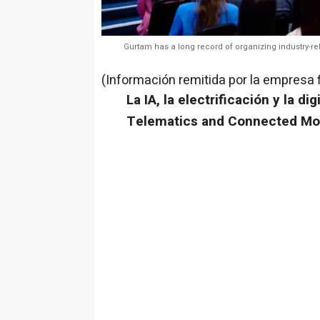
Gurtam has a long record of organizing industry-re
(Información remitida por la empresa 
La IA, la electrificación y la di
Telematics and Connected Mobi