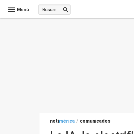
Menú
noti
mérica
/
comunicados