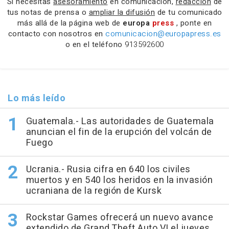
Si necesitas
asesoramiento
en comunicación,
redacción
de
tus notas de prensa o
ampliar la difusión
de tu comunicado
más allá de la página web de
europa
press
, ponte en
contacto con nosotros en
comunicacion@europapress.es
o en el teléfono
913592600
Lo más leído
Guatemala.- Las autoridades de Guatemala
anuncian el fin de la erupción del volcán de
Fuego
Ucrania.- Rusia cifra en 640 los civiles
muertos y en 540 los heridos en la invasión
ucraniana de la región de Kursk
Rockstar Games ofrecerá un nuevo avance
extendido de Grand Theft Auto VI el jueves