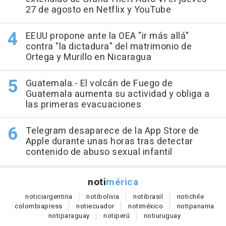
27 de agosto en Netflix y YouTube
EEUU propone ante la OEA "ir más allá"
contra "la dictadura" del matrimonio de
Ortega y Murillo en Nicaragua
Guatemala.- El volcán de Fuego de
Guatemala aumenta su actividad y obliga a
las primeras evacuaciones
Telegram desaparece de la App Store de
Apple durante unas horas tras detectar
contenido de abuso sexual infantil
noti
mérica
notici
argentina
noti
bolivia
noti
brasil
noti
chile
colombia
press
noti
ecuador
noti
méxico
noti
panama
noti
paraguay
noti
perú
noti
uruguay