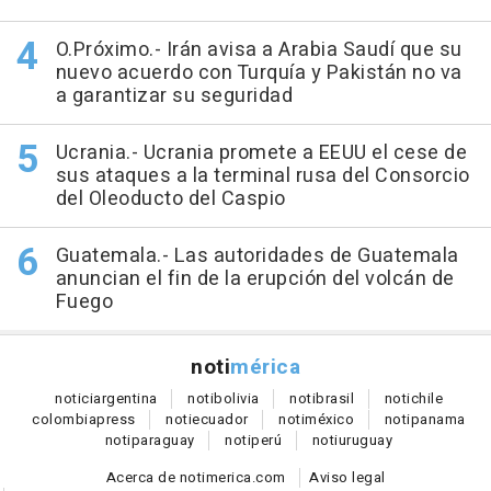
O.Próximo.- Irán avisa a Arabia Saudí que su
nuevo acuerdo con Turquía y Pakistán no va
a garantizar su seguridad
Ucrania.- Ucrania promete a EEUU el cese de
sus ataques a la terminal rusa del Consorcio
del Oleoducto del Caspio
Guatemala.- Las autoridades de Guatemala
anuncian el fin de la erupción del volcán de
Fuego
noti
mérica
notici
argentina
noti
bolivia
noti
brasil
noti
chile
colombia
press
noti
ecuador
noti
méxico
noti
panama
noti
paraguay
noti
perú
noti
uruguay
Acerca de notimerica.com
Aviso legal