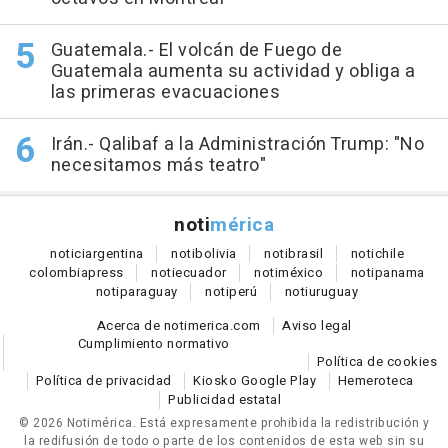
Guatemala.- El volcán de Fuego de
Guatemala aumenta su actividad y obliga a
las primeras evacuaciones
Irán.- Qalibaf a la Administración Trump: "No
necesitamos más teatro"
noti
mérica
notici
argentina
noti
bolivia
noti
brasil
noti
chile
colombia
press
noti
ecuador
noti
méxico
noti
panama
noti
paraguay
noti
perú
noti
uruguay
Acerca de notimerica.com
Aviso legal
Cumplimiento normativo
Política de cookies
Política de privacidad
Kiosko Google Play
Hemeroteca
Publicidad estatal
© 2026 Notimérica.
Está expresamente prohibida la redistribución y
la redifusión de todo o parte de los contenidos de esta web sin su