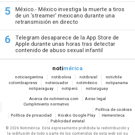
México.- México investiga la muerte a tiros
de un 'streamer' mexicano durante una
retransmisión en directo
Telegram desaparece de la App Store de
Apple durante unas horas tras detectar
contenido de abuso sexual infantil
noti
mérica
notici
argentina
noti
bolivia
noti
brasil
noti
chile
colombia
press
noti
ecuador
noti
méxico
noti
panama
noti
paraguay
noti
perú
noti
uruguay
Acerca de notimerica.com
Aviso legal
Cumplimiento normativo
Política de cookies
Política de privacidad
Kiosko Google Play
Hemeroteca
Publicidad estatal
© 2026 Notimérica.
Está expresamente prohibida la redistribución y
la redifusión de todo o parte de los contenidos de esta web sin su