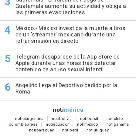
Guatemala aumenta su actividad y obliga a
las primeras evacuaciones
México.- México investiga la muerte a tiros
de un 'streamer' mexicano durante una
retransmisión en directo
Telegram desaparece de la App Store de
Apple durante unas horas tras detectar
contenido de abuso sexual infantil
Angeliño llega al Deportivo cedido por la
Roma
noti
mérica
notici
argentina
noti
bolivia
noti
brasil
noti
chile
colombia
press
noti
ecuador
noti
méxico
noti
panama
noti
paraguay
noti
perú
noti
uruguay