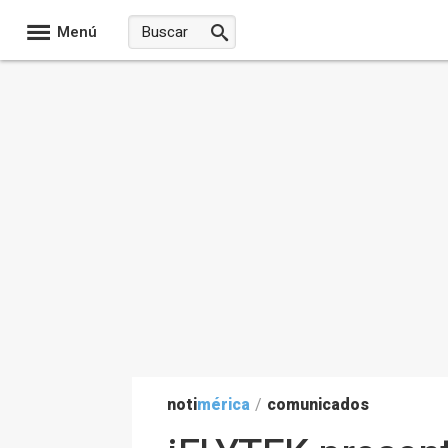
Menú
noti
mérica
/
comunicados