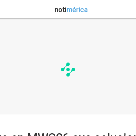
noti
mérica