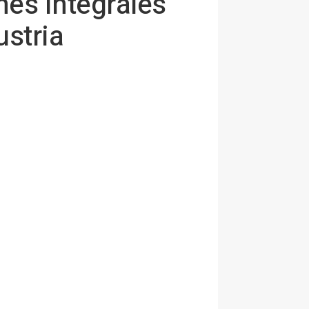
es integrales
ustria