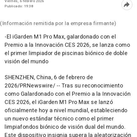
Viernes, 6 febrero 2026
Publicado: 19:38
Abri
(Información remitida por la empresa firmante)
-El iGarden M1 Pro Max, galardonado con el
Premio a la Innovación CES 2026, se lanza como
el primer limpiador de piscinas biónico de doble
visión del mundo
SHENZHEN, China
,
6 de febrero de
2026
/PRNewswire/ -- Tras su reconocimiento
como Galardonado con el Premio a la Innovación
CES 2026, el iGarden M1 Pro Max se lanzó
oficialmente hoy a nivel mundial, estableciendo
un nuevo estándar técnico como el primer
limpiafondos biónico de visión dual del mundo.
Este dispositivo insignia supera la aleatorización