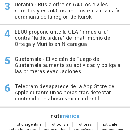
Ucrania.- Rusia cifra en 640 los civiles
muertos y en 540 los heridos en la invasión
ucraniana de la región de Kursk
EEUU propone ante la OEA "ir más allá"
contra "la dictadura" del matrimonio de
Ortega y Murillo en Nicaragua
Guatemala.- El volcán de Fuego de
Guatemala aumenta su actividad y obliga a
las primeras evacuaciones
Telegram desaparece de la App Store de
Apple durante unas horas tras detectar
contenido de abuso sexual infantil
noti
mérica
notici
argentina
noti
bolivia
noti
brasil
noti
chile
colombia
press
noti
ecuador
noti
méxico
noti
panama