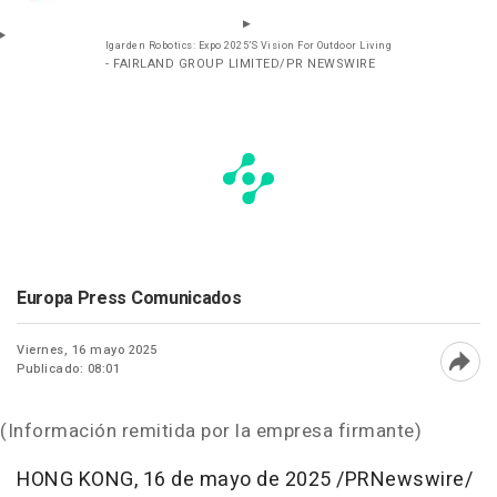
Igarden Robotics: Expo 2025’S Vision For Outdoor Living
- FAIRLAND GROUP LIMITED/PR NEWSWIRE
Europa Press Comunicados
Viernes, 16 mayo 2025
Publicado: 08:01
Abri
(Información remitida por la empresa firmante)
HONG KONG
,
16 de mayo de 2025
/PRNewswire/