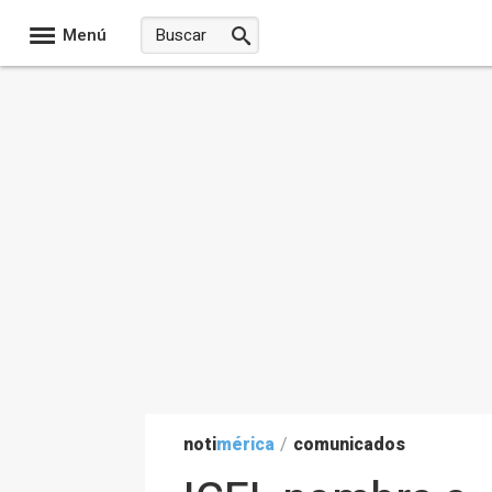
Menú
noti
mérica
/
comunicados