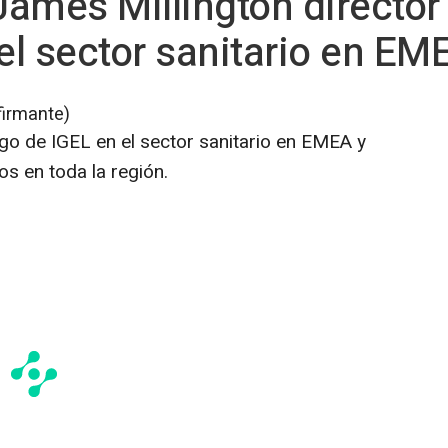
ames Millington director
l sector sanitario en EM
firmante)
azgo de IGEL en el sector sanitario en EMEA y
os en toda la región.