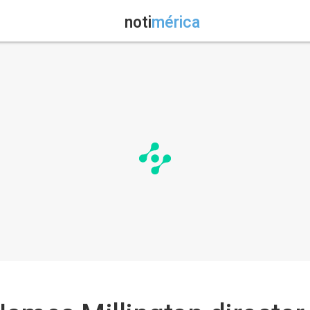
noti
mérica