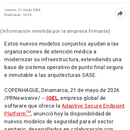
Jueves, 21 mayo 2026
Publicado: 10:35
Abri
(Información remitida por la empresa firmante)
Estos nuevos modelos conjuntos ayudan a las
organizaciones de atención médica a
modernizar su infraestructura, extendiendo una
base de sistema operativo de punto final segura
e inmutable a las arquitecturas SASE.
COPENHAGUE, Dinamarca
,
21 de mayo de 2026
/PRNewswire/ --
IGEL
, empresa global de
software que ofrece la
Adaptive Secure Endpoint
Platform™
, anunció hoy la disponibilidad de
nuevos modelos de seguridad para el sector
sanitario, desarrollados en colaboración con