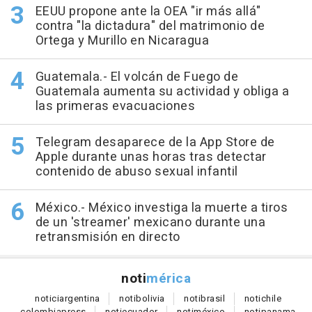
EEUU propone ante la OEA "ir más allá"
contra "la dictadura" del matrimonio de
Ortega y Murillo en Nicaragua
Guatemala.- El volcán de Fuego de
Guatemala aumenta su actividad y obliga a
las primeras evacuaciones
Telegram desaparece de la App Store de
Apple durante unas horas tras detectar
contenido de abuso sexual infantil
México.- México investiga la muerte a tiros
de un 'streamer' mexicano durante una
retransmisión en directo
noti
mérica
notici
argentina
noti
bolivia
noti
brasil
noti
chile
colombia
press
noti
ecuador
noti
méxico
noti
panama