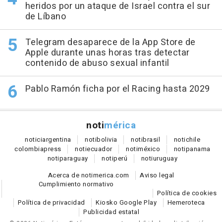
heridos por un ataque de Israel contra el sur
de Líbano
Telegram desaparece de la App Store de
Apple durante unas horas tras detectar
contenido de abuso sexual infantil
Pablo Ramón ficha por el Racing hasta 2029
noti
mérica
notici
argentina
noti
bolivia
noti
brasil
noti
chile
colombia
press
noti
ecuador
noti
méxico
noti
panama
noti
paraguay
noti
perú
noti
uruguay
Acerca de notimerica.com
Aviso legal
Cumplimiento normativo
Política de cookies
Política de privacidad
Kiosko Google Play
Hemeroteca
Publicidad estatal