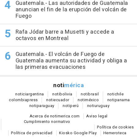
Guatemala.- Las autoridades de Guatemala
anuncian el fin de la erupción del volcán de
Fuego
Rafa Jódar barre a Musetti y accede a
octavos en Montreal
Guatemala.- El volcán de Fuego de
Guatemala aumenta su actividad y obliga a
las primeras evacuaciones
noti
mérica
notici
argentina
noti
bolivia
noti
brasil
noti
chile
colombia
press
noti
ecuador
noti
méxico
noti
panama
noti
paraguay
noti
perú
noti
uruguay
Acerca de notimerica.com
Aviso legal
Cumplimiento normativo
Política de cookies
Política de privacidad
Kiosko Google Play
Hemeroteca