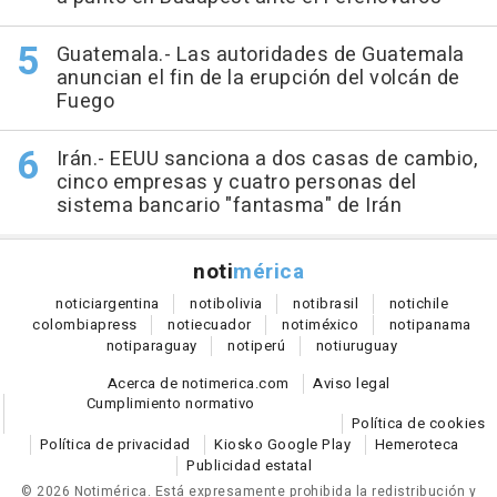
Guatemala.- Las autoridades de Guatemala
anuncian el fin de la erupción del volcán de
Fuego
Irán.- EEUU sanciona a dos casas de cambio,
cinco empresas y cuatro personas del
sistema bancario "fantasma" de Irán
noti
mérica
notici
argentina
noti
bolivia
noti
brasil
noti
chile
colombia
press
noti
ecuador
noti
méxico
noti
panama
noti
paraguay
noti
perú
noti
uruguay
Acerca de notimerica.com
Aviso legal
Cumplimiento normativo
Política de cookies
Política de privacidad
Kiosko Google Play
Hemeroteca
Publicidad estatal
© 2026 Notimérica.
Está expresamente prohibida la redistribución y