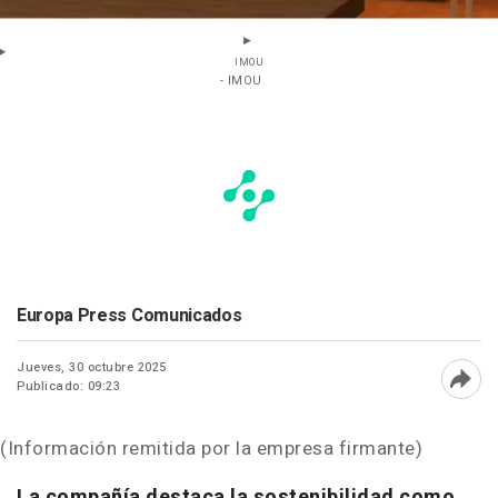
IMOU
- IMOU
Europa Press Comunicados
Jueves, 30 octubre 2025
Publicado: 09:23
Abri
(Información remitida por la empresa firmante)
La compañía destaca la sostenibilidad como