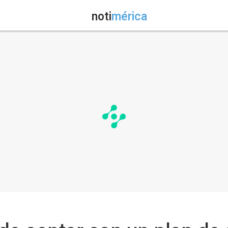
noti
mérica