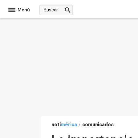
Menú
noti
mérica
/
comunicados