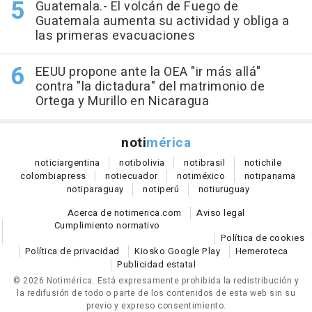
Guatemala.- El volcán de Fuego de
Guatemala aumenta su actividad y obliga a
las primeras evacuaciones
EEUU propone ante la OEA "ir más allá"
contra "la dictadura" del matrimonio de
Ortega y Murillo en Nicaragua
noti
mérica
notici
argentina
noti
bolivia
noti
brasil
noti
chile
colombia
press
noti
ecuador
noti
méxico
noti
panama
noti
paraguay
noti
perú
noti
uruguay
Acerca de notimerica.com
Aviso legal
Cumplimiento normativo
Política de cookies
Política de privacidad
Kiosko Google Play
Hemeroteca
Publicidad estatal
© 2026 Notimérica.
Está expresamente prohibida la redistribución y
la redifusión de todo o parte de los contenidos de esta web sin su
previo y expreso consentimiento.