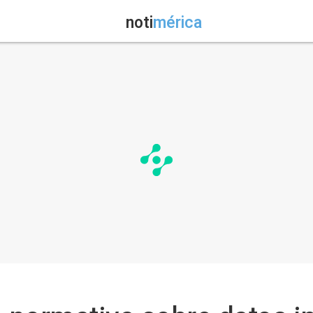
noti
mérica