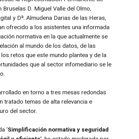
 Bruselas D. Miguel Valle del Olmo,
ital y Dª. Almudena Darias de las Heras,
an ofrecido a los asistentes una informada
tuación normativa en la que actualmente se
elación al mundo de los datos, de las
 los retos que este mundo plantea y de la
rtunidades que al sector infomediario se le
o.
sarrollado en torno a tres mesas redondas
n tratado temas de alta relevancia e
uro del sector.
da
'
Simplificación normativa y seguridad
ágil y eficiente'
, ha estado moderada por