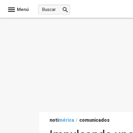
Menú
noti
mérica
/
comunicados