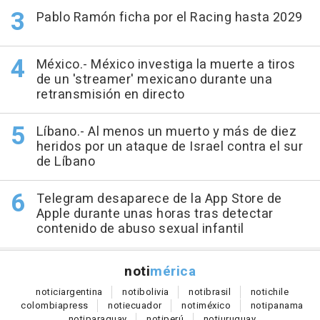
Pablo Ramón ficha por el Racing hasta 2029
México.- México investiga la muerte a tiros
de un 'streamer' mexicano durante una
retransmisión en directo
Líbano.- Al menos un muerto y más de diez
heridos por un ataque de Israel contra el sur
de Líbano
Telegram desaparece de la App Store de
Apple durante unas horas tras detectar
contenido de abuso sexual infantil
noti
mérica
notici
argentina
noti
bolivia
noti
brasil
noti
chile
colombia
press
noti
ecuador
noti
méxico
noti
panama
noti
paraguay
noti
perú
noti
uruguay