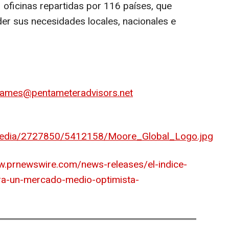
oficinas repartidas por 116 países, que
er sus necesidades locales, nacionales e
james@pentameteradvisors.net
media/2727850/5412158/Moore_Global_Logo.jpg
w.prnewswire.com/news-releases/el-indice-
tra-un-mercado-medio-optimista-