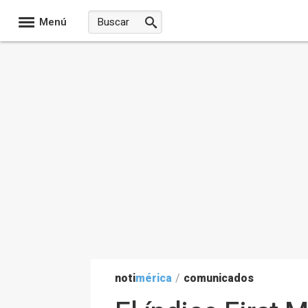
Menú
noti
mérica
/
comunicados