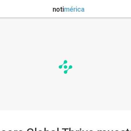
noti
mérica