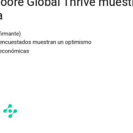
 Moore Global Thrive mues
a
firmante)
encuestados muestran un optimismo
 económicas