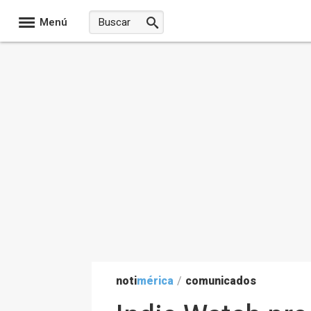
Menú
noti
mérica
/
comunicados