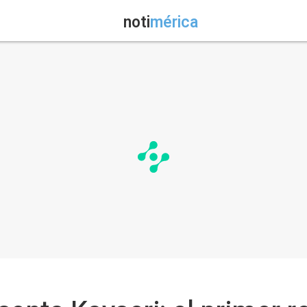
noti
mérica