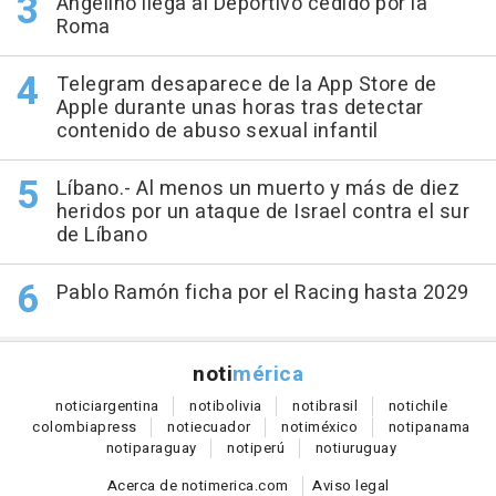
Angeliño llega al Deportivo cedido por la
Roma
Telegram desaparece de la App Store de
Apple durante unas horas tras detectar
contenido de abuso sexual infantil
Líbano.- Al menos un muerto y más de diez
heridos por un ataque de Israel contra el sur
de Líbano
Pablo Ramón ficha por el Racing hasta 2029
noti
mérica
notici
argentina
noti
bolivia
noti
brasil
noti
chile
colombia
press
noti
ecuador
noti
méxico
noti
panama
noti
paraguay
noti
perú
noti
uruguay
Acerca de notimerica.com
Aviso legal